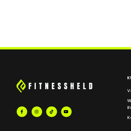
NÄHRSTOFFE
Zink
* Prozent der Nährstoffbezugswerte (NRV) laut
K
V
W
R
K