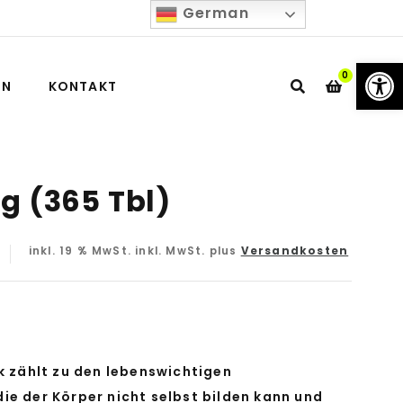
German
We
0
IN
KONTAKT
g (365 Tbl)
inkl. 19 % MwSt.
inkl. MwSt. plus
Versandkosten
k zählt zu den lebenswichtigen
ie der Körper nicht selbst bilden kann und