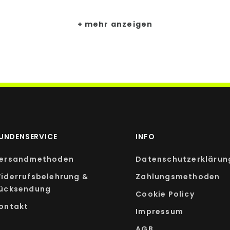
PRO TABLETTE
mehr anzeigen
25 mg
 Verordnung (EU) Nr. 1169/2011.
UNDENSERVICE
INFO
ersandmethoden
Datenschutzerklärun
iderrufsbelehrung &
Zahlungsmethoden
ücksendung
Cookie Policy
ontakt
Impressum
AGB