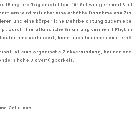
a. 15 mg pro Tag empfohlen, für Schwangere und Still
ortlern wird mitunter eine erhöhte Einnahme von Zink
ieren und eine körperliche Mehrbelastung zudem eben
ngt durch ihre pflanzliche Ernährung vermehrt Phyti
nkaufnahme verhindert, kann auch bei ihnen eine erhöh
cinat ist eine organische Zinkverbindung, bei der da
onders hohe Bioverfügbarkeit.
line Cellulose