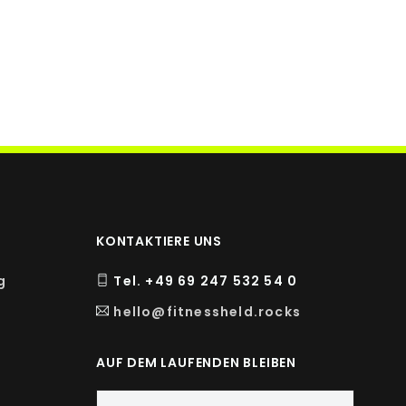
%NRV*
250 %
KONTAKTIERE UNS
g
Tel. +49 69 247 532 54 0
hello@fitnessheld.rocks
AUF DEM LAUFENDEN BLEIBEN