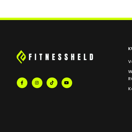
K
V
W
R
K