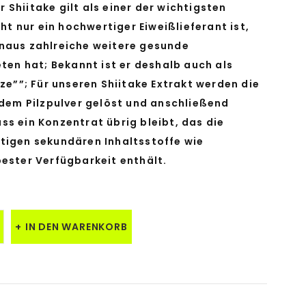
Shiitake gilt als einer der wichtigsten
cht nur ein hochwertiger Eiweißlieferant ist,
naus zahlreiche weitere gesunde
eten hat; Bekannt ist er deshalb auch als
lze””; Für unseren Shiitake Extrakt werden die
 dem Pilzpulver gelöst und anschließend
ss ein Konzentrat übrig bleibt, das die
tigen sekundären Inhaltsstoffe wie
bester Verfügbarkeit enthält.
IN DEN WARENKORB