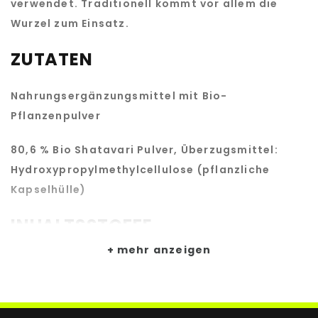
verwendet. Traditionell kommt vor allem die
Wurzel zum Einsatz.
ZUTATEN
Nahrungsergänzungsmittel mit Bio-
Pflanzenpulver
80,6 % Bio Shatavari Pulver, Überzugsmittel:
Hydroxypropylmethylcellulose (pflanzliche
Kapselhülle)
INHALTSSTOFFE
mehr anzeigen
ZUSAMMENSETZUNG
PRO 3 KAPSELN
Bio Shatavari Pulver
1500 mg