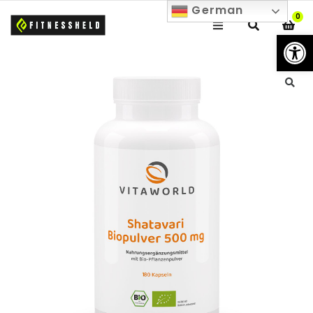
German
0
We