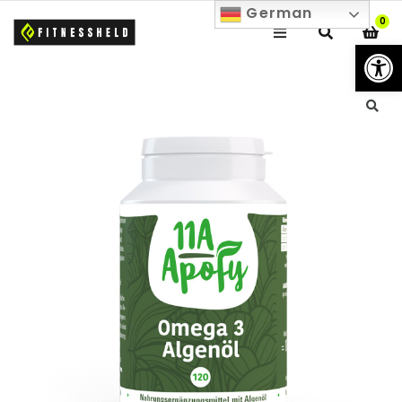
German
0
We