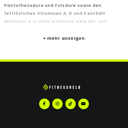
Pantothensäure und Folsäure sowie den
fettlöslichen Vitaminen A, D und E enthält
Multiplex A-Z ohne Vitamin K viele der vom
Körper benötigten wichtigsten Vitamine. Zudem
enthält Multiplex A-Z ohne Vitamin K zahlreiche
mehr anzeigen
Vitalstoffe wie Mineralien und Spurenelemente,
die die Wirkung der Vitamine unterstützen und
ebenfalls für die Funktionen des menschlichen
Körpers unerlässlich sind.
Der individuelle Bedarf an Vitaminen variiert und
ist auch abhängig von der körperlichen
Konstitution, Gesundheit, von Belastung und
Stress. Multiplex A-Z ohne Vitamin K
kann dabei unterstützen, den individuellen
Tagesbedarf der wichtigsten Vitamine,