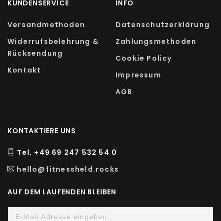
KUNDENSERVICE
INFO
Spurenelemente und Mineralstoffe zu decken.
Versandmethoden
Datenschutzerklärung
ZUTATEN
Widerrufsbelehrung &
Zahlungsmethoden
Rücksendung
Nahrungsergänzungsmittel mit Vitaminen und
Cookie Policy
Mineralstoffen
Kontakt
Impressum
AGB
L-Ascorbinsäure, Überzugsmittel:
Hydroxypropylmethylcellulose (pflanzliche
Kapselhülle), Eisensulfat, Zinkgluconat,
KONTAKTIERE UNS
Füllstoff: Calciumcarbonat, DL-alpha-
Tocopherylacetat, Nicotinamid, Mangansulfat,
Tel. +49 69 247 532 54 0
Calcium-D-Pantothenat, Trennmittel:
hello@fitnessheld.rocks
Magnesiumsalze der
Speisefettsäuren, Natriumselenit,
AUF DEM LAUFENDEN BLEIBEN
Cyanocobalamin, Kupfersulfat,
Cholecalciferol, Beta Carotin,