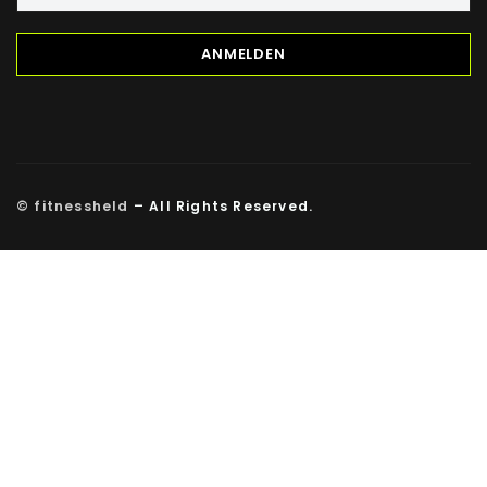
Pyridoxinhydrochlorid, Thiaminhydrochlorid,
Riboflavin, Pteroylmonoglutaminsäure, Biotin
INHALTSSTOFFE
ZUSAMMENSETZUNG
PRO KAPSEL
%NRV*
© fitnessheld
– All Rights Reserved.
Vitamin B1
1,4 mg
127 %
Vitamin B2
1,4 mg
100 %
Vitamin B6
1,5 mg
107 %
Vitamin B12
4,0 µg
160 %
Vitamin C
160 mg
200 %
Vitamin D3
6,25 µg
126 %
Vitamin E (mg α-TE)
8,1 mg
68 %