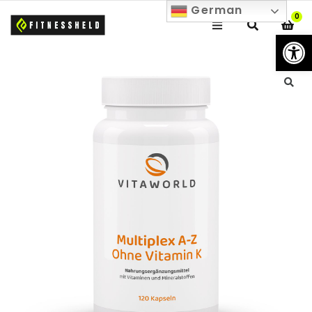
German
0
We