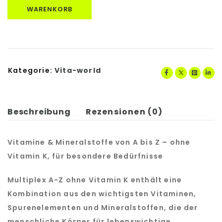
WARENKORB
Kategorie:
Vita-world
Beschreibung
Rezensionen (0)
Vitamine
&
Mineralstoffe
von
A
bis
Z
–
ohne
Vitamin
K,
für
besondere
Bedürfnisse
Multiplex A-Z ohne Vitamin K enthält eine
Kombination aus den wichtigsten Vitaminen,
Spurenelementen und Mineralstoffen, die der
menschliche Körper für lebenswichtige