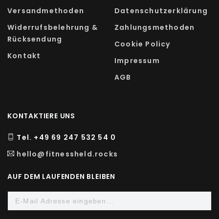
Versandmethoden
Datenschutzerklärung
Magnesium schützt.
Widerrufsbelehrung &
Zahlungsmethoden
Daher gilt Magnesiumbisglycinat als besonders
Rücksendung
Cookie Policy
gut verträglich und verursacht im Vergleich zu
Kontakt
Impressum
anderen Magnesiumverbindungen nur selten
AGB
Durchfall. Zudem kann das Magnesium dank der
Aminosäure sehr gut resorbiert werden, da es
nicht die üblichen Resorptionswege gehen muss.
KONTAKTIERE UNS
ZUTATEN
Tel. +49 69 247 532 54 0
hello@fitnessheld.rocks
Nahrungsergänzungsmittel mit Magnesium
AUF DEM LAUFENDEN BLEIBEN
Magnesiumbisglycinat, Reismehl,
Überzugsmittel: Hydroxypropylmethylcellulose
(pflanzliche Kapselhülle), Magnesiumcarbonat,