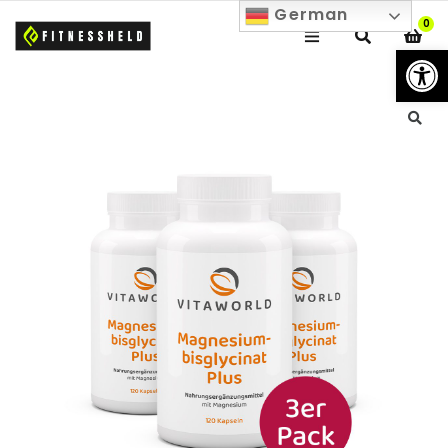
German
0
We