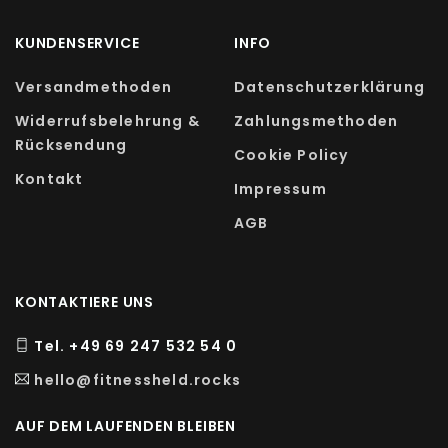
die Schleimhäute vor Reizungen schützt. Zudem
KUNDENSERVICE
INFO
kann diese Form des Magnesium dank der
Aminosäure L-Glycin sehr gut vom Körper
Versandmethoden
Datenschutzerklärung
aufgenommen werden. Aufgrund rechtlicher
Widerrufsbelehrung &
Zahlungsmethoden
Vorgaben dürfen wir leider keine
Rücksendung
Cookie Policy
gesundheitsbezogenen Angaben zu unserem
Kontakt
Nahrungsergänzungsmittel Magnesium
Impressum
Bisglycinat machen. Bitte informiere Dich bei
AGB
Deinem Arzt oder Heilpraktiker, in der
Fachliteratur oder auf Fachseiten im Internet.
KONTAKTIERE UNS
Tel. +49 69 247 532 54 0
hello@fitnessheld.rocks
AUF DEM LAUFENDEN BLEIBEN