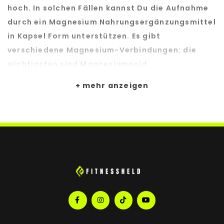
hoch. In solchen Fällen kannst Du die Aufnahme
durch ein Magnesium Nahrungsergänzungsmittel
in Kapsel Form unterstützen. Es gibt
verschiedene Magnesium-Verbindungen: die
wichtigsten sind Magnesiumoxid,
Magnesiumcarbonat, Magnesium Bisglycinat
mehr anzeigen
und Citrat. Organisch gebundene Magnesium-
Formen wie Magnesium Bisglycinat und Citrat
können besser aufgenommen werden als
anorganische Formen wie Magnesiumoxid. Unser
Magnesiumbisglycinat hilft Dir dabei,
Magnesiummangel auszugleichen bzw.
vorzubeugen. Es eignet sich besonders, wenn Du
einen empfindlichen Magen hast, da Magnesium
Bisglycinat verglichen mit anderen Magnesium-
Verbindungen wie Citrat oder Magnesiumoxid