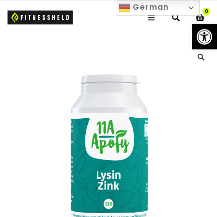
German
0
We