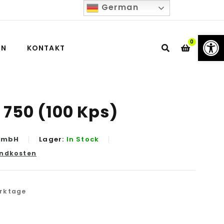
German
We
0
IN
KONTAKT
 750 (100 Kps)
GmbH
Lager:
In Stock
ndkosten
erktage