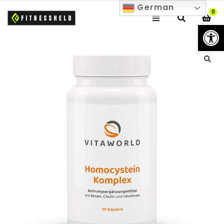
German
0
We