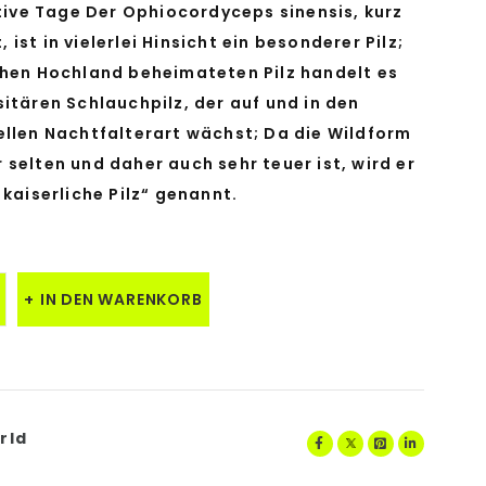
ktive Tage Der Ophiocordyceps sinensis, kurz
ist in vielerlei Hinsicht ein besonderer Pilz;
chen Hochland beheimateten Pilz handelt es
itären Schlauchpilz, der auf und in den
ellen Nachtfalterart wächst; Da die Wildform
selten und daher auch sehr teuer ist, wird er
 kaiserliche Pilz“ genannt.
IN DEN WARENKORB
rld