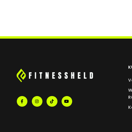
Chinesischer Raupenpilz-Myzelextrakt
enthält Polysaccharide
K
V
W
R
K