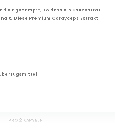
ßend eingedampft, so dass ein Konzentrat
nthält. Diese Premium Cordyceps Extrakt
Überzugsmittel:
PRO 2 KAPSELN