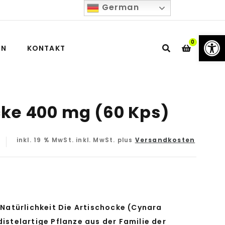
German
We
0
IN
KONTAKT
cke 400 mg (60 Kps)
inkl. 19 % MwSt.
inkl. MwSt. plus
Versandkosten
f Natürlichkeit Die Artischocke (Cynara
distelartige Pflanze aus der Familie der