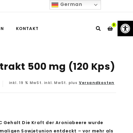
German
We
0
IN
KONTAKT
trakt 500 mg (120 Kps)
inkl. 19 % MwSt.
inkl. MwSt. plus
Versandkosten
C Gehalt Die Kraft der Aroniabeere wurde
emaligen Sowjetunion entdeckt – vor mehr als