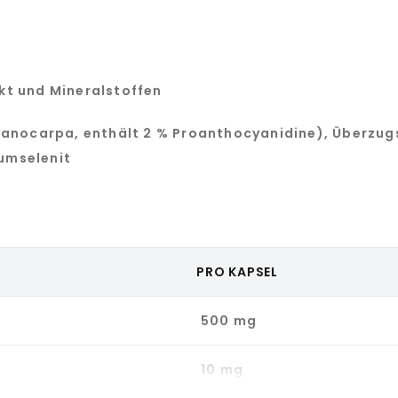
kt und Mineralstoffen
lanocarpa, enthält 2 % Proanthocyanidine), Überzug
iumselenit
PRO KAPSEL
500 mg
10 mg