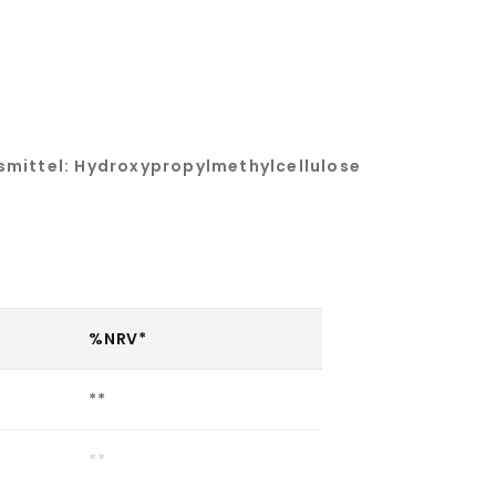
smittel: Hydroxypropylmethylcellulose
%NRV*
**
**