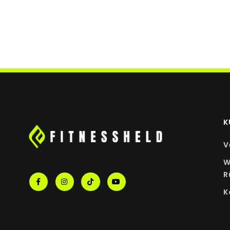
Zink
Selen
* Prozent der Nährstoffbezugswerte (NRV) laut
** Keine NRV vorhanden.
K
V
W
R
K