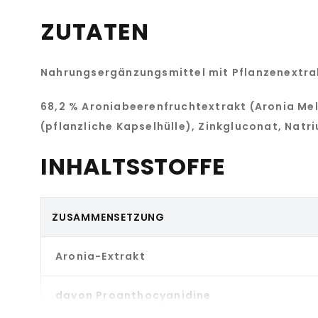
ZUTATEN
Nahrungsergänzungsmittel mit Pflanzenextra
68,2 % Aroniabeerenfruchtextrakt (Aronia Me
(pflanzliche Kapselhülle), Zinkgluconat, Natr
INHALTSSTOFFE
ZUSAMMENSETZUNG
Aronia-Extrakt
davon Proanthocyanidine