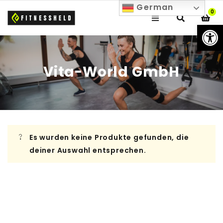
German
0
We
Vita-World GmbH
Es wurden keine Produkte gefunden, die
deiner Auswahl entsprechen.