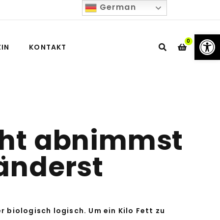
German
We
0
IN
KONTAKT
cht abnimmst
 änderst
r biologisch logisch. Um ein Kilo Fett zu