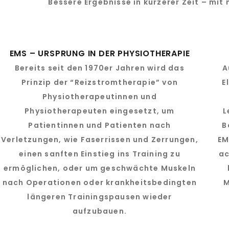
Bessere Ergebnisse in kürzerer Zeit – mit
EMS – URSPRUNG IN DER PHYSIOTHERAPIE
Bereits seit den 1970er Jahren wird das
A
Prinzip der “Reizstromtherapie” von
E
Physiotherapeutinnen und
Physiotherapeuten eingesetzt, um
L
Patientinnen und Patienten nach
B
Verletzungen, wie Faserrissen und Zerrungen,
EM
einen sanften Einstieg ins Training zu
ac
ermöglichen, oder um geschwächte Muskeln
nach Operationen oder krankheitsbedingten
M
längeren Trainingspausen wieder
aufzubauen.