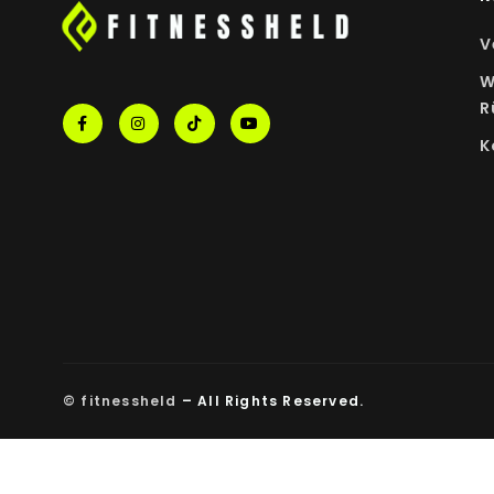
V
W
R
K
© fitnessheld
– All Rights Reserved.