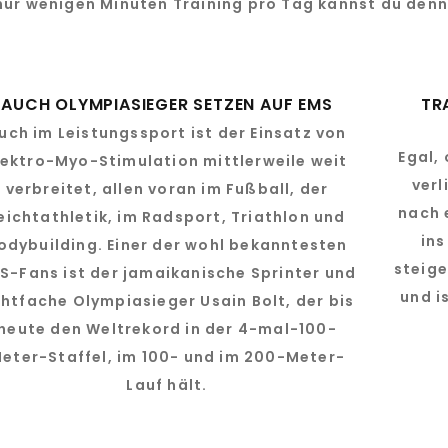
 nur wenigen Minuten Training pro Tag kannst du denn
AUCH OLYMPIASIEGER SETZEN AUF EMS
TR
uch im Leistungssport ist der Einsatz von
Egal,
lektro-Myo-Stimulation mittlerweile weit
verl
verbreitet, allen voran im Fußball, der
nach 
eichtathletik, im Radsport, Triathlon und
ins
odybuilding. Einer der wohl bekanntesten
steige
S-Fans ist der jamaikanische Sprinter und
und i
htfache Olympiasieger Usain Bolt, der bis
heute den Weltrekord in der 4-mal-100-
eter-Staffel, im 100- und im 200-Meter-
Lauf hält.